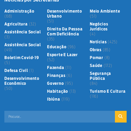
Administração
Desenvolvimento
Meio Ambiente
(68)
Urbano
(51)
(51)
Agricultura
(32)
Negócios
Direito Da Pessoa
Jurídicos
Assistência Social
Com Deficiência
(4)
(3)
(35)
Notícias
(425)
Assistência Social
Educação
(96)
(49)
Obras
(85)
Esporte E Lazer
Boletim Covid-19
Pomar
(8)
(52)
(5)
Saúde
(172)
Fazenda
(11)
Defesa Civil
(1)
Segurança
Finanças
(6)
Desenvolvimento
Pública
Econômico
Governo
(95)
(84)
(50)
Habitação
(13)
Turismo E Cultura
(116)
Ibiúna
(119)