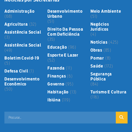
Administração
Desenvolvimento
Meio Ambiente
(68)
Urbano
(51)
(51)
Agricultura
(32)
Negócios
Direito Da Pessoa
Jurídicos
Assistência Social
Com Deficiência
(4)
(3)
(35)
Notícias
(425)
Assistência Social
Educação
(96)
(49)
Obras
(85)
Esporte E Lazer
Boletim Covid-19
Pomar
(8)
(52)
(5)
Saúde
(172)
Fazenda
(11)
Defesa Civil
(1)
Segurança
Finanças
(6)
Desenvolvimento
Pública
Econômico
Governo
(95)
(84)
(50)
Habitação
(13)
Turismo E Cultura
(116)
Ibiúna
(119)