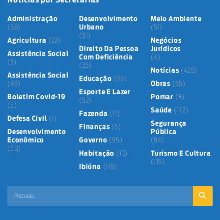
Administração
Desenvolvimento
Meio Ambiente
(68)
Urbano
(51)
(51)
Agricultura
(32)
Negócios
Direito Da Pessoa
Jurídicos
Assistência Social
Com Deficiência
(4)
(3)
(35)
Notícias
(425)
Assistência Social
Educação
(96)
(49)
Obras
(85)
Esporte E Lazer
Boletim Covid-19
Pomar
(8)
(52)
(5)
Saúde
(172)
Fazenda
(11)
Defesa Civil
(1)
Segurança
Finanças
(6)
Desenvolvimento
Pública
Econômico
Governo
(95)
(84)
(50)
Habitação
(13)
Turismo E Cultura
(116)
Ibiúna
(119)