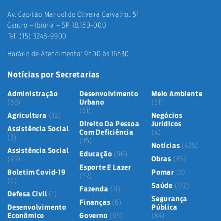
Av. Capitão Manoel de Oliveira Carvalho, 51
Centro – Ibiúna – SP 18.150-000
Tel: (15) 3248-9900
Horário de Atendimento: 9h00 às 16h30
Notícias por Secretarias
Administração
Desenvolvimento
Meio Ambiente
(68)
Urbano
(51)
(51)
Agricultura
(32)
Negócios
Direito Da Pessoa
Jurídicos
Assistência Social
Com Deficiência
(4)
(3)
(35)
Notícias
(425)
Assistência Social
Educação
(96)
(49)
Obras
(85)
Esporte E Lazer
Boletim Covid-19
Pomar
(8)
(52)
(5)
Saúde
(172)
Fazenda
(11)
Defesa Civil
(1)
Segurança
Finanças
(6)
Desenvolvimento
Pública
Econômico
Governo
(95)
(84)