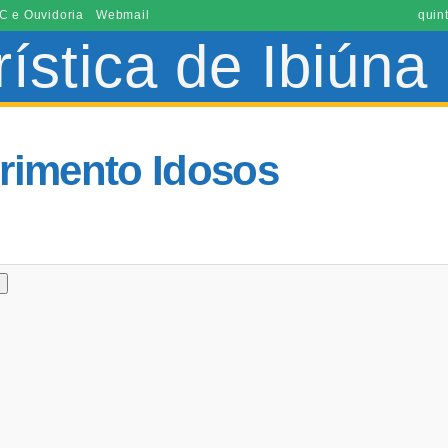
C e Ouvidoria
Webmail
quin
rimento Idosos