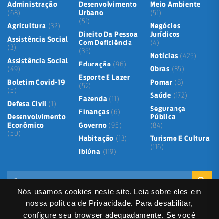
Administração
Desenvolvimento
Meio Ambiente
(68)
Urbano
(51)
(51)
Agricultura
(32)
Negócios
Direito Da Pessoa
Jurídicos
Assistência Social
Com Deficiência
(4)
(3)
(35)
Notícias
(425)
Assistência Social
Educação
(96)
(49)
Obras
(85)
Esporte E Lazer
Boletim Covid-19
Pomar
(8)
(52)
(5)
Saúde
(172)
Fazenda
(11)
Defesa Civil
(1)
Segurança
Finanças
(6)
Desenvolvimento
Pública
Econômico
Governo
(95)
(84)
(50)
Habitação
(13)
Turismo E Cultura
(116)
Ibiúna
(119)
Nós usamos cookies neste site. Leia sobre eles em
nossa política de Privacidade. Para desabilitar,
configure seu browser adequadamente. Se você