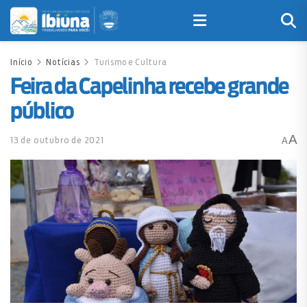
Início
Notícias
Turismo e Cultura
Feira da Capelinha recebe grande
público
A
13 de outubro de 2021
A