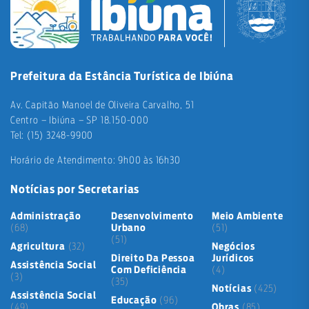
Prefeitura da Estância Turística de Ibiúna
Av. Capitão Manoel de Oliveira Carvalho, 51
Centro – Ibiúna – SP 18.150-000
Tel: (15) 3248-9900
Horário de Atendimento: 9h00 às 16h30
Notícias por Secretarias
Administração
Desenvolvimento
Meio Ambiente
(68)
Urbano
(51)
(51)
Agricultura
(32)
Negócios
Direito Da Pessoa
Jurídicos
Assistência Social
Com Deficiência
(4)
(3)
(35)
Notícias
(425)
Assistência Social
Educação
(96)
(49)
Obras
(85)