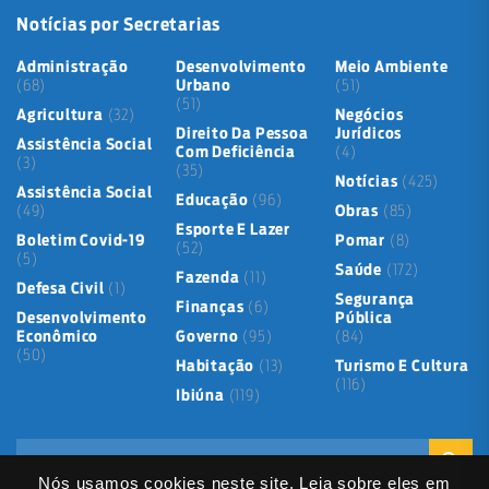
Notícias por Secretarias
Administração
Desenvolvimento
Meio Ambiente
(68)
Urbano
(51)
(51)
Agricultura
(32)
Negócios
Direito Da Pessoa
Jurídicos
Assistência Social
Com Deficiência
(4)
(3)
(35)
Notícias
(425)
Assistência Social
Educação
(96)
(49)
Obras
(85)
Esporte E Lazer
Boletim Covid-19
Pomar
(8)
(52)
(5)
Saúde
(172)
Fazenda
(11)
Defesa Civil
(1)
Segurança
Finanças
(6)
Desenvolvimento
Pública
Econômico
Governo
(95)
(84)
(50)
Habitação
(13)
Turismo E Cultura
(116)
Ibiúna
(119)
Nós usamos cookies neste site. Leia sobre eles em