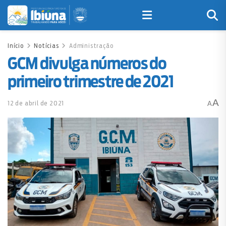
Início
Notícias
Administração
GCM divulga números do
primeiro trimestre de 2021
A
12 de abril de 2021
A