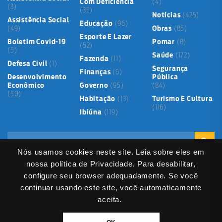
Com Deficiência
(4)
(3)
(35)
Notícias
(425)
Assistência Social
Educação
(96)
(49)
Obras
(85)
Esporte E Lazer
Boletim Covid-19
Pomar
(8)
(52)
(5)
Saúde
(172)
Fazenda
(11)
Defesa Civil
(1)
Segurança
Finanças
(6)
Desenvolvimento
Pública
Econômico
Governo
(95)
(84)
(50)
Habitação
(13)
Turismo E Cultura
(116)
Ibiúna
(119)
Nós usamos cookies neste site. Leia sobre eles em
nossa política de Privacidade. Para desabilitar,
configure seu browser adequadamente. Se você
continuar usando este site, você automaticamente
Mapa do Site
Política de Privacidade
Termos de Uso
aceita.
LGPD
Dados abertos
Serviços Digitais
Fale Direto
DIVITEC
© 2025
- Copyright & Copyleft © All material in this platform is the