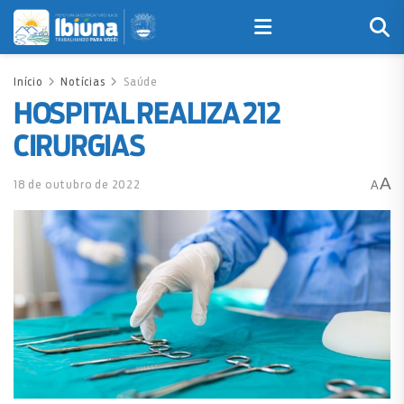
Início
Notícias
Saúde
HOSPITAL REALIZA 212
CIRURGIAS
A
18 de outubro de 2022
A