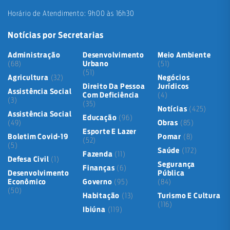
Horário de Atendimento: 9h00 às 16h30
Notícias por Secretarias
Administração
Desenvolvimento
Meio Ambiente
(68)
Urbano
(51)
(51)
Agricultura
(32)
Negócios
Direito Da Pessoa
Jurídicos
Assistência Social
Com Deficiência
(4)
(3)
(35)
Notícias
(425)
Assistência Social
Educação
(96)
(49)
Obras
(85)
Esporte E Lazer
Boletim Covid-19
Pomar
(8)
(52)
(5)
Saúde
(172)
Fazenda
(11)
Defesa Civil
(1)
Segurança
Finanças
(6)
Desenvolvimento
Pública
Econômico
Governo
(95)
(84)
(50)
Habitação
(13)
Turismo E Cultura
(116)
Ibiúna
(119)