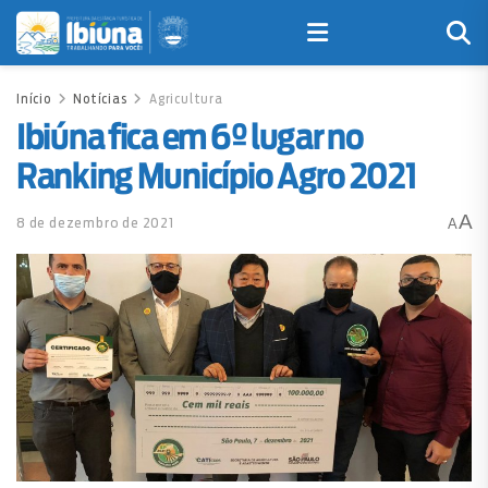
Início
Notícias
Agricultura
Ibiúna fica em 6º lugar no
Ranking Município Agro 2021
A
8 de dezembro de 2021
A