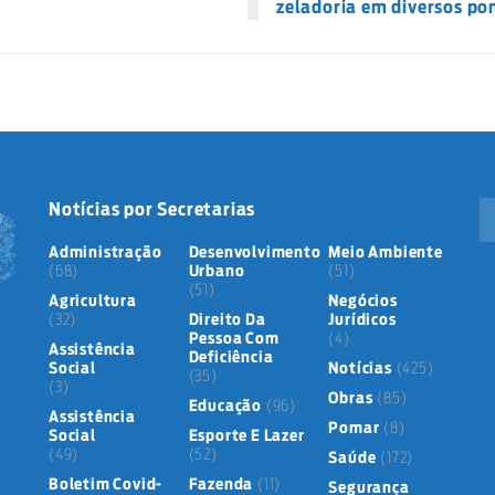
zeladoria em diversos po
Notícias por Secretarias
Administração
Desenvolvimento
Meio Ambiente
(68)
Urbano
(51)
(51)
Agricultura
Negócios
(32)
Direito Da
Jurídicos
Pessoa Com
(4)
Assistência
Deficiência
Social
Notícias
(425)
(35)
(3)
Obras
(85)
Educação
(96)
Assistência
Pomar
(8)
Social
Esporte E Lazer
(49)
(52)
Saúde
(172)
Boletim Covid-
Fazenda
(11)
Segurança