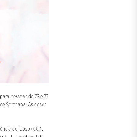
 para pessoas de 72 e 73
de Sorocaba. As doses
ência do Idoso (CCI),
ntral, das 9h às 15h.