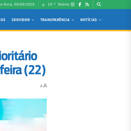
ta-feira, 06/08/2026
19
Ibiúna
°C
ÇOS
SERVIDOR
TRANSPARÊNCIA
NOTÍCIAS
oritário
feira (22)
A
A