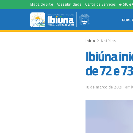
Mapa do Site
Acessibilidade
Carta de Serviços
e-SIC e
GOVE
Início
Notícias
Ibiúna ini
de 72 e 7
18 de março de 2021
em