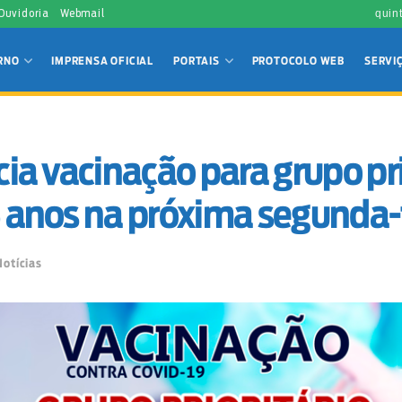
 Ouvidoria
Webmail
quin
RNO
IMPRENSA OFICIAL
PORTAIS
PROTOCOLO WEB
SERVI
cia vacinação para grupo pri
3 anos na próxima segunda-
Notícias