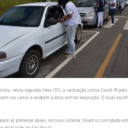
iniciou, nesta segunda-feira (15), a vacinação contra Covid-19 pelo
em nos carros e recebem a dose sem ter exposição. O local escolh
eram as primeiras doses, no novo sistema, foram os com idade en
ma do Estado de São Paulo.