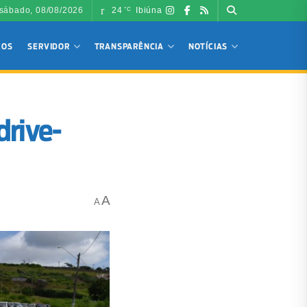
sábado, 08/08/2026
24
Ibiúna
°C
ÇOS
SERVIDOR
TRANSPARÊNCIA
NOTÍCIAS
drive-
A
A