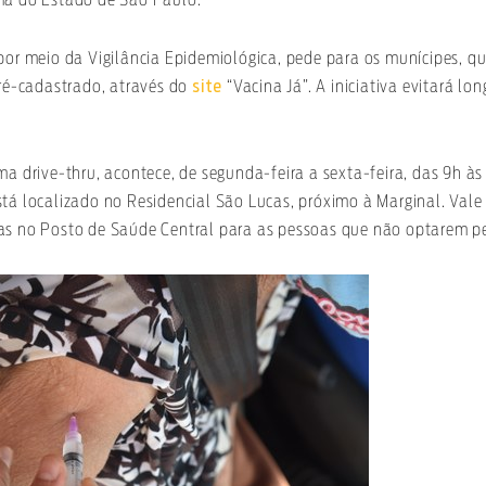
por meio da Vigilância Epidemiológica, pede para os munícipes, q
site
pré-cadastrado, através do
“Vacina Já”. A iniciativa evitará lon
ma drive-thru, acontece, de segunda-feira a sexta-feira, das 9h às
tá localizado no Residencial São Lucas, próximo à Marginal. Vale
as no Posto de Saúde Central para as pessoas que não optarem pe