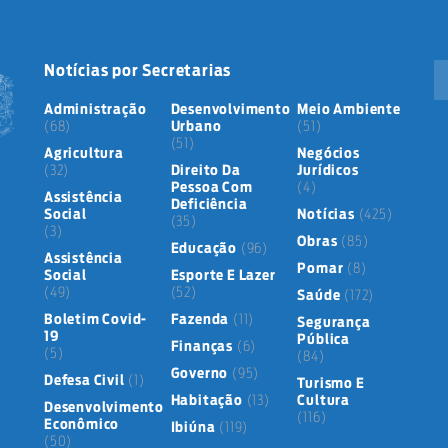
Notícias por Secretarias
Administração
Desenvolvimento
Meio Ambiente
(68)
Urbano
(51)
(51)
Agricultura
Negócios
(32)
Direito Da
Jurídicos
Pessoa Com
(4)
Assistência
Deficiência
Social
Notícias
(425)
(35)
(3)
Obras
(85)
Educação
(96)
Assistência
Pomar
(8)
Social
Esporte E Lazer
(49)
(52)
Saúde
(172)
Boletim Covid-
Fazenda
(11)
Segurança
19
Pública
Finanças
(6)
(5)
(84)
Governo
(95)
Defesa Civil
(1)
Turismo E
Habitação
(13)
Cultura
Desenvolvimento
(116)
Econômico
Ibiúna
(119)
(50)