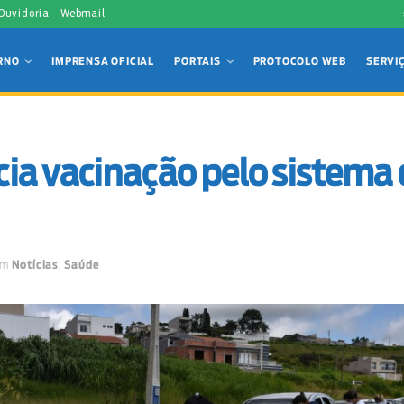
 Ouvidoria
Webmail
RNO
IMPRENSA OFICIAL
PORTAIS
PROTOCOLO WEB
SERVI
icia vacinação pelo sistema 
em
Notícias
,
Saúde