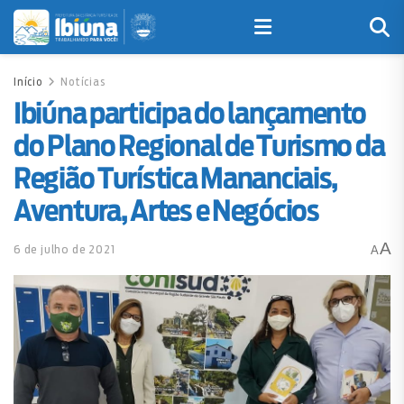
Início
Notícias
Ibiúna participa do lançamento
do Plano Regional de Turismo da
Região Turística Mananciais,
Aventura, Artes e Negócios
A
6 de julho de 2021
A