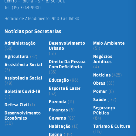
Centro – Ibiúna – SP 18.150-000
Tel: (15) 3248-9900
Horário de Atendimento: 9h00 às 16h30
Notícias por Secretarias
Administração
Desenvolvimento
Meio Ambiente
(68)
Urbano
(51)
(51)
Agricultura
(32)
Negócios
Direito Da Pessoa
Jurídicos
Assistência Social
Com Deficiência
(4)
(3)
(35)
Notícias
(425)
Assistência Social
Educação
(96)
(49)
Obras
(85)
Esporte E Lazer
Boletim Covid-19
Pomar
(8)
(52)
(5)
Saúde
(172)
Fazenda
(11)
Defesa Civil
(1)
Segurança
Finanças
(6)
Desenvolvimento
Pública
Econômico
Governo
(95)
(84)
(50)
Habitação
(13)
Turismo E Cultura
(116)
Ibiúna
(119)