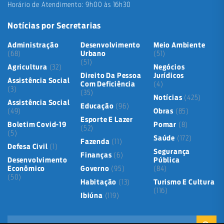
Horário de Atendimento: 9h00 às 16h30
Notícias por Secretarias
Administração
Desenvolvimento
Meio Ambiente
(68)
Urbano
(51)
(51)
Agricultura
(32)
Negócios
Direito Da Pessoa
Jurídicos
Assistência Social
Com Deficiência
(4)
(3)
(35)
Notícias
(425)
Assistência Social
Educação
(96)
(49)
Obras
(85)
Esporte E Lazer
Boletim Covid-19
Pomar
(8)
(52)
(5)
Saúde
(172)
Fazenda
(11)
Defesa Civil
(1)
Segurança
Finanças
(6)
Desenvolvimento
Pública
Econômico
Governo
(95)
(84)
(50)
Habitação
(13)
Turismo E Cultura
(116)
Ibiúna
(119)