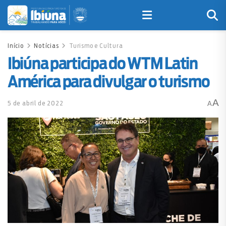
Início
Notícias
Turismo e Cultura
Ibiúna participa do WTM Latin
América para divulgar o turismo
A
5 de abril de 2022
A