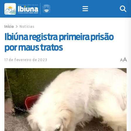
Início
Notícias
Ibiúna registra primeira prisão
por maus tratos
A
17 de fevereiro de 2023
A