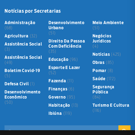
Notícias por Secretarias
Administração
Desenvolvimento
Meio Ambiente
(68)
Urbano
(51)
(51)
Agricultura
(32)
Negócios
Direito Da Pessoa
Jurídicos
Assistência Social
Com Deficiência
(4)
(3)
(35)
Notícias
(425)
Assistência Social
Educação
(96)
(49)
Obras
(85)
Esporte E Lazer
Boletim Covid-19
Pomar
(8)
(52)
(5)
Saúde
(172)
Fazenda
(11)
Defesa Civil
(1)
Segurança
Finanças
(6)
Desenvolvimento
Pública
Econômico
Governo
(95)
(84)
(50)
Habitação
(13)
Turismo E Cultura
(116)
Ibiúna
(119)