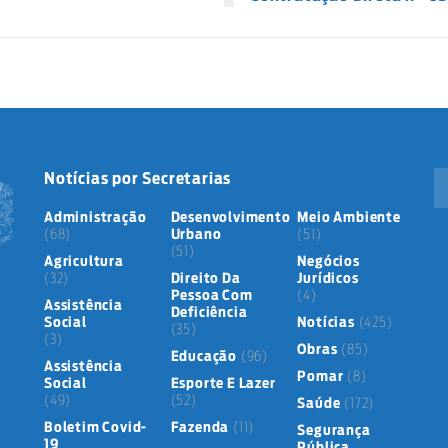
Notícias por Secretarias
Administração
Desenvolvimento
Meio Ambiente
(68)
Urbano
(51)
(51)
Agricultura
Negócios
(32)
Direito Da
Jurídicos
Pessoa Com
(4)
Assistência
Deficiência
Social
Notícias
(425)
(35)
(3)
Obras
(85)
Educação
(96)
Assistência
Pomar
(8)
Social
Esporte E Lazer
(49)
(52)
Saúde
(172)
Boletim Covid-
Fazenda
(11)
Segurança
19
Pública