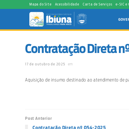
Mapa do Site
Acessibilidade
Carta de Serviços
e-SIC e
GOVE
Contratação Direta 
17 de outubro de 2025
em
Aquisição de insumo destinado ao atendimento de p
Post Anterior
Contratação Direta nº 054-2025