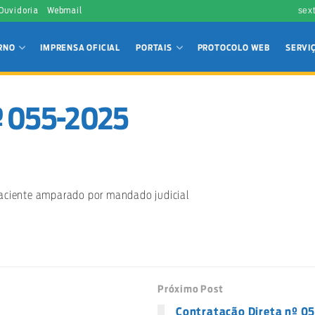
 Ouvidoria
Webmail
sex
RNO
IMPRENSA OFICIAL
PORTAIS
PROTOCOLO WEB
SERVI
nº 055-2025
aciente amparado por mandado judicial
Próximo Post
Contratação Direta nº 0