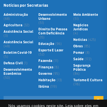
Notícias por Secretarias
Administração
Desenvolvimento
Meio Ambiente
(68)
Urbano
(51)
(51)
Agricultura
(32)
Negócios
Direito Da Pessoa
Jurídicos
Assistência Social
Com Deficiência
(4)
(3)
(35)
Notícias
(425)
Assistência Social
Educação
(96)
(49)
Obras
(85)
Esporte E Lazer
Boletim Covid-19
Pomar
(8)
(52)
(5)
Saúde
(172)
Fazenda
(11)
Defesa Civil
(1)
Segurança
Finanças
(6)
Desenvolvimento
Pública
Econômico
Governo
(95)
(84)
(50)
Habitação
(13)
Turismo E Cultura
(116)
Ibiúna
(119)
Nós usamos cookies neste site. Leia sobre eles em