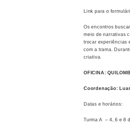
Link para o formulár
Os encontros buscam
meio de narrativas 
trocar experiências 
com a trama. Durant
criativa.
OFICINA: QUILOM
Coordenação: Lua
Datas e horários:
Turma A – 4, 6 e 8 