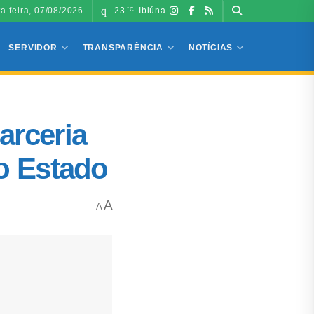
ta-feira, 07/08/2026
23
Ibiúna
°C
SERVIDOR
TRANSPARÊNCIA
NOTÍCIAS
arceria
do Estado
A
A