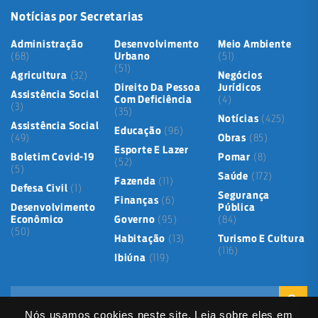
Notícias por Secretarias
Administração
Desenvolvimento
Meio Ambiente
(68)
Urbano
(51)
(51)
Agricultura
(32)
Negócios
Direito Da Pessoa
Jurídicos
Assistência Social
Com Deficiência
(4)
(3)
(35)
Notícias
(425)
Assistência Social
Educação
(96)
(49)
Obras
(85)
Esporte E Lazer
Boletim Covid-19
Pomar
(8)
(52)
(5)
Saúde
(172)
Fazenda
(11)
Defesa Civil
(1)
Segurança
Finanças
(6)
Desenvolvimento
Pública
Econômico
Governo
(95)
(84)
(50)
Habitação
(13)
Turismo E Cultura
(116)
Ibiúna
(119)
Nós usamos cookies neste site. Leia sobre eles em