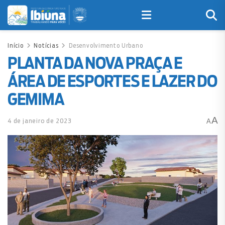
Início
Notícias
Desenvolvimento Urbano
PLANTA DA NOVA PRAÇA E
ÁREA DE ESPORTES E LAZER DO
GEMIMA
A
4 de janeiro de 2023
A