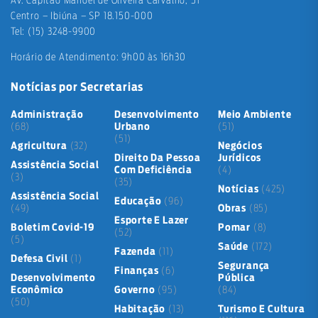
Av. Capitão Manoel de Oliveira Carvalho, 51
Centro – Ibiúna – SP 18.150-000
Tel: (15) 3248-9900
Horário de Atendimento: 9h00 às 16h30
Notícias por Secretarias
Administração
Desenvolvimento
Meio Ambiente
(68)
Urbano
(51)
(51)
Agricultura
(32)
Negócios
Direito Da Pessoa
Jurídicos
Assistência Social
Com Deficiência
(4)
(3)
(35)
Notícias
(425)
Assistência Social
Educação
(96)
(49)
Obras
(85)
Esporte E Lazer
Boletim Covid-19
Pomar
(8)
(52)
(5)
Saúde
(172)
Fazenda
(11)
Defesa Civil
(1)
Segurança
Finanças
(6)
Desenvolvimento
Pública
Econômico
Governo
(95)
(84)
(50)
Habitação
(13)
Turismo E Cultura