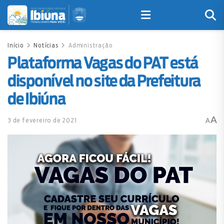
Início
Notícias
Administração
Plataforma Vagas do PAT está
disponível no site da Prefeitura
de Ibiúna
A
3 de fevereiro de 2021
A