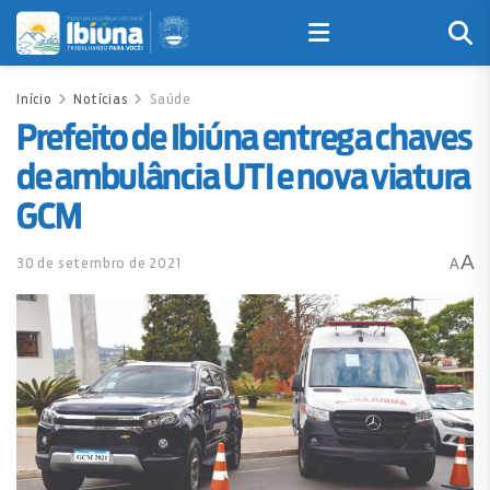
Início
Notícias
Saúde
Prefeito de Ibiúna entrega chaves
de ambulância UTI e nova viatura
GCM
A
30 de setembro de 2021
A