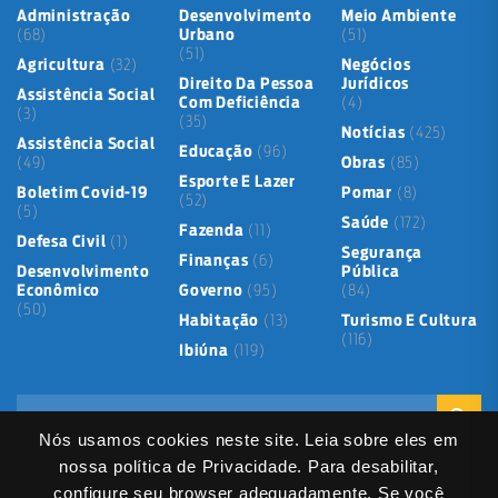
Administração
Desenvolvimento
Meio Ambiente
(68)
Urbano
(51)
(51)
Agricultura
(32)
Negócios
Direito Da Pessoa
Jurídicos
Assistência Social
Com Deficiência
(4)
(3)
(35)
Notícias
(425)
Assistência Social
Educação
(96)
(49)
Obras
(85)
Esporte E Lazer
Boletim Covid-19
Pomar
(8)
(52)
(5)
Saúde
(172)
Fazenda
(11)
Defesa Civil
(1)
Segurança
Finanças
(6)
Desenvolvimento
Pública
Econômico
Governo
(95)
(84)
(50)
Habitação
(13)
Turismo E Cultura
(116)
Ibiúna
(119)
Nós usamos cookies neste site. Leia sobre eles em
nossa política de Privacidade. Para desabilitar,
configure seu browser adequadamente. Se você