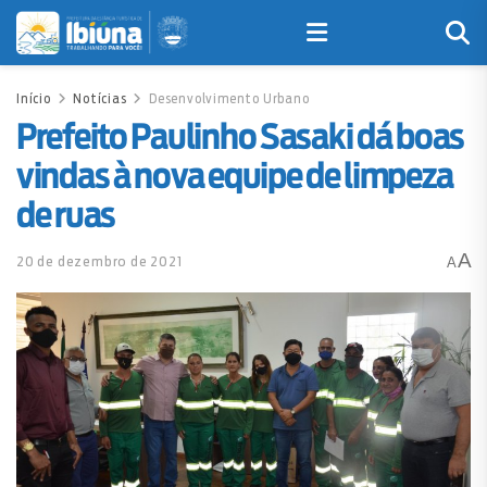
Início
Notícias
Desenvolvimento Urbano
Prefeito Paulinho Sasaki dá boas
vindas à nova equipe de limpeza
de ruas
A
20 de dezembro de 2021
A