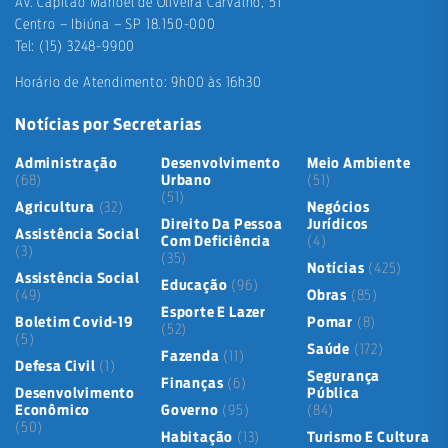
Av. Capitão Manoel de Oliveira Carvalho, 51
Centro – Ibiúna – SP 18.150-000
Tel: (15) 3248-9900
Horário de Atendimento: 9h00 às 16h30
Notícias por Secretarias
Administração
Desenvolvimento
Meio Ambiente
(68)
Urbano
(51)
(51)
Agricultura
(32)
Negócios
Direito Da Pessoa
Jurídicos
Assistência Social
Com Deficiência
(4)
(3)
(35)
Notícias
(425)
Assistência Social
Educação
(96)
(49)
Obras
(85)
Esporte E Lazer
Boletim Covid-19
Pomar
(8)
(52)
(5)
Saúde
(172)
Fazenda
(11)
Defesa Civil
(1)
Segurança
Finanças
(6)
Desenvolvimento
Pública
Econômico
Governo
(95)
(84)
(50)
Habitação
(13)
Turismo E Cultura