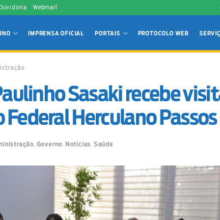
 Ouvidoria
Webmail
RNO
IMPRENSA OFICIAL
PORTAIS
PROTOCOLO WEB
SERVI
istração
Paulinho Sasaki recebe visi
 Federal Herculano Passos
inistração
,
Governo
,
Notícias
,
Saúde