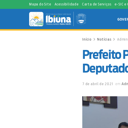
Mapa do Site
Acessibilidade
Carta de Serviços
e-SIC e
GOVE
Início
Notícias
Admin
Prefeito 
Deputado
7 de abril de 2021
em
Adm