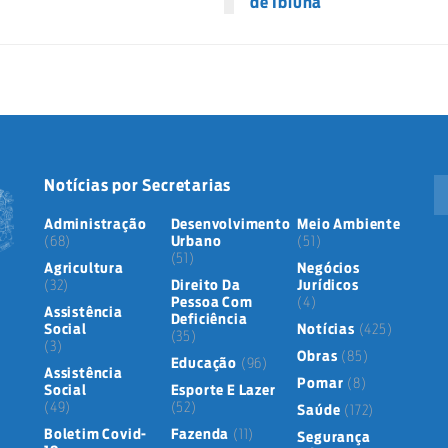
de Ibiúna
Notícias por Secretarias
Administração
Desenvolvimento
Meio Ambiente
(68)
Urbano
(51)
(51)
Agricultura
Negócios
(32)
Direito Da
Jurídicos
Pessoa Com
(4)
Assistência
Deficiência
Social
Notícias
(425)
(35)
(3)
Obras
(85)
Educação
(96)
Assistência
Pomar
(8)
Social
Esporte E Lazer
(49)
(52)
Saúde
(172)
Boletim Covid-
Fazenda
(11)
Segurança