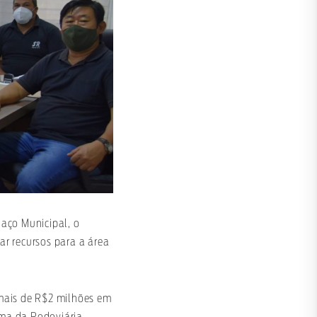
aço Municipal, o
r recursos para a área
 mais de R$2 milhões em
rma da Rodoviária