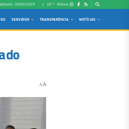
sábado, 08/08/2026
18
Ibiúna
°C
ÇOS
SERVIDOR
TRANSPARÊNCIA
NOTÍCIAS
ta do
A
A