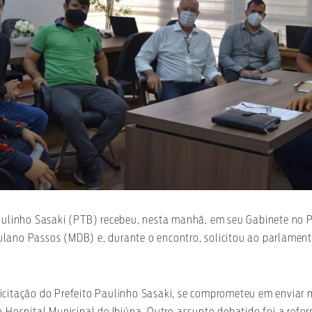
Paulinho Sasaki (PTB) recebeu, nesta manhã, em seu Gabinete no P
lano Passos (MDB) e, durante o encontro, solicitou ao parlamenta
icitação do Prefeito Paulinho Sasaki, se comprometeu em enviar
o Hospital Municipal de Ibiúna. Outro assunto debatido foi a refo