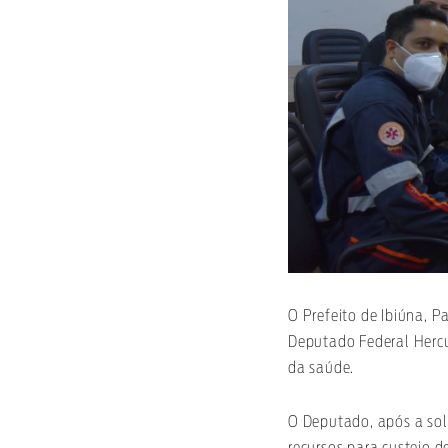
O Prefeito de Ibiúna, 
Deputado Federal Hercu
da saúde.
O Deputado, após a sol
recursos para custeio d