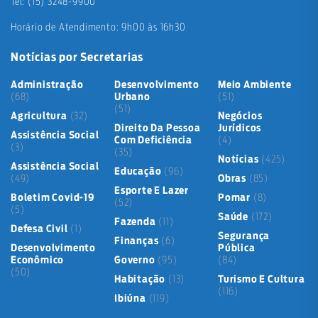
Tel: (15) 3248-9900
Horário de Atendimento: 9h00 às 16h30
Notícias por Secretarias
Administração
Desenvolvimento
Meio Ambiente
(68)
Urbano
(51)
(51)
Agricultura
(32)
Negócios
Direito Da Pessoa
Jurídicos
Assistência Social
Com Deficiência
(4)
(3)
(35)
Notícias
(425)
Assistência Social
Educação
(96)
(49)
Obras
(85)
Esporte E Lazer
Boletim Covid-19
Pomar
(8)
(52)
(5)
Saúde
(172)
Fazenda
(11)
Defesa Civil
(1)
Segurança
Finanças
(6)
Desenvolvimento
Pública
Econômico
Governo
(95)
(84)
(50)
Habitação
(13)
Turismo E Cultura
(116)
Ibiúna
(119)