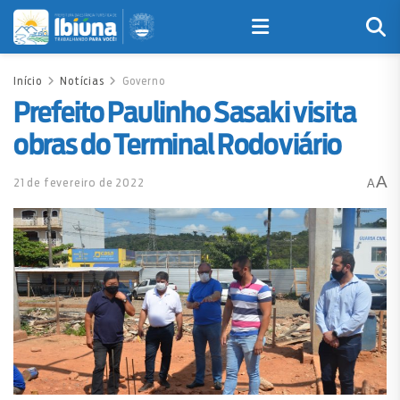
Início
Notícias
Governo
Prefeito Paulinho Sasaki visita
obras do Terminal Rodoviário
A
21 de fevereiro de 2022
A