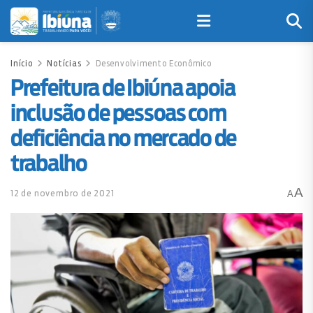
Início
Notícias
Desenvolvimento Econômico
Prefeitura de Ibiúna apoia
inclusão de pessoas com
deficiência no mercado de
trabalho
A
12 de novembro de 2021
A