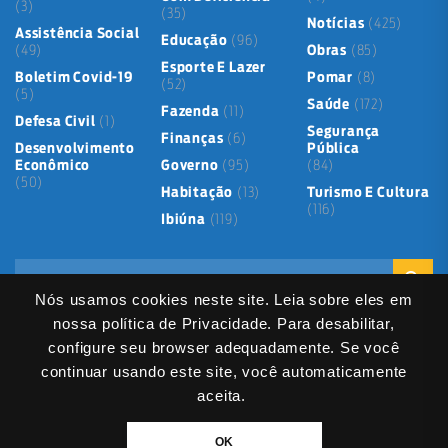
(3)
(35)
Notícias
(425)
Assistência Social
Educação
(96)
(49)
Obras
(85)
Esporte E Lazer
Boletim Covid-19
Pomar
(8)
(52)
(5)
Saúde
(172)
Fazenda
(11)
Defesa Civil
(1)
Segurança
Finanças
(6)
Desenvolvimento
Pública
Econômico
Governo
(95)
(84)
(50)
Habitação
(13)
Turismo E Cultura
(116)
Ibiúna
(119)
Nós usamos cookies neste site. Leia sobre eles em
nossa política de Privacidade. Para desabilitar,
configure seu browser adequadamente. Se você
continuar usando este site, você automaticamente
Mapa do Site
Política de Privacidade
Termos de Uso
aceita.
LGPD
Dados abertos
Serviços Digitais
Fale Direto
DIVITEC
© 2025
- Copyright & Copyleft © All material in this platform is the
OK