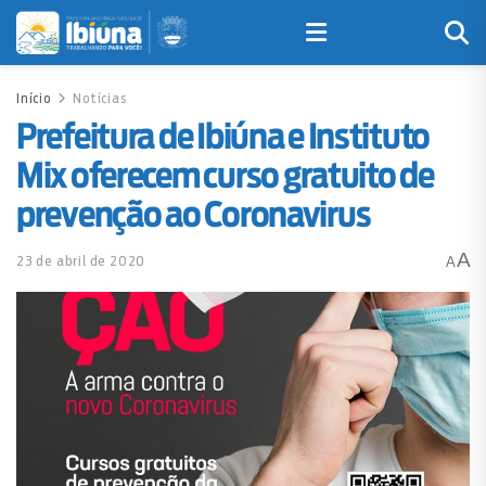
Início
Notícias
Prefeitura de Ibiúna e Instituto
Mix oferecem curso gratuito de
prevenção ao Coronavirus
A
23 de abril de 2020
A