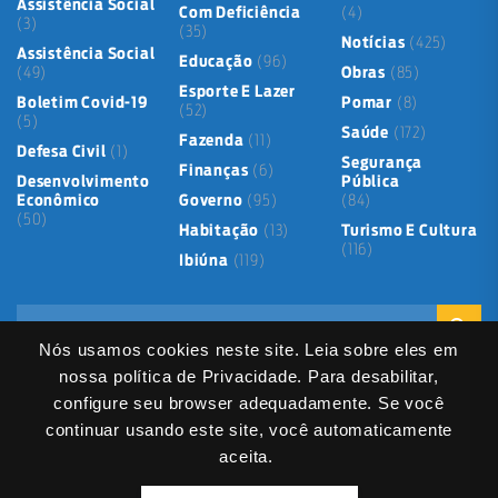
Assistência Social
Com Deficiência
(4)
(3)
(35)
Notícias
(425)
Assistência Social
Educação
(96)
(49)
Obras
(85)
Esporte E Lazer
Boletim Covid-19
Pomar
(8)
(52)
(5)
Saúde
(172)
Fazenda
(11)
Defesa Civil
(1)
Segurança
Finanças
(6)
Desenvolvimento
Pública
Econômico
Governo
(95)
(84)
(50)
Habitação
(13)
Turismo E Cultura
(116)
Ibiúna
(119)
Nós usamos cookies neste site. Leia sobre eles em
nossa política de Privacidade. Para desabilitar,
configure seu browser adequadamente. Se você
continuar usando este site, você automaticamente
Mapa do Site
Política de Privacidade
Termos de Uso
aceita.
LGPD
Dados abertos
Serviços Digitais
Fale Direto