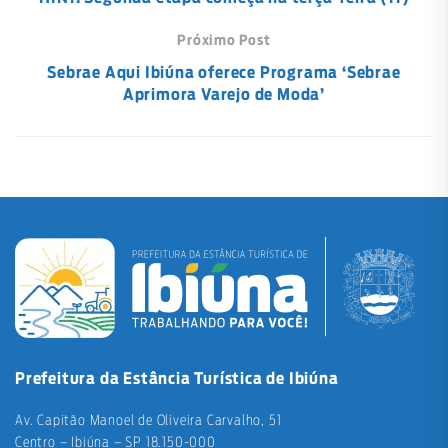
Próximo Post
Sebrae Aqui Ibiúna oferece Programa ‘Sebrae
Aprimora Varejo de Moda’
Prefeitura da Estância Turística de Ibiúna
Av. Capitão Manoel de Oliveira Carvalho, 51
Centro – Ibiúna – SP 18.150-000