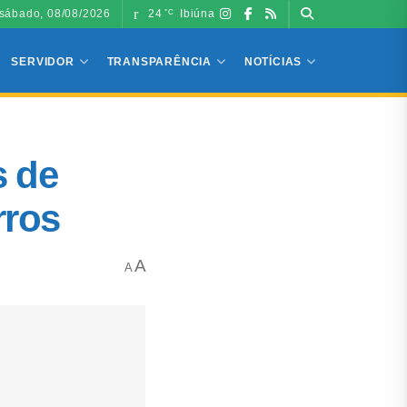
sábado, 08/08/2026
24
Ibiúna
°C
SERVIDOR
TRANSPARÊNCIA
NOTÍCIAS
s de
rros
A
A