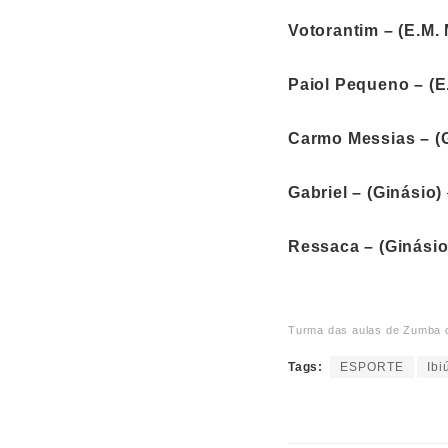
Votorantim – (E.M.
Paiol Pequeno – (E
Carmo Messias – (G
Gabriel – (Ginásio)
Ressaca – (Ginásio
Turma das aulas de Zumba do
Tags:
ESPORTE
Ibi