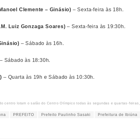
 Manoel Clemente – Ginásio)
– Sexta-feira às 18h.
.M. Luiz Gonzaga Soares)
– Sexta-feira às 19:30h.
inásio)
– Sábado às 16h.
– Sábado às 18:30h.
)
– Quarta às 19h e Sábado às 10:30h.
 centro lotam o salão do Centro Olímpico todas às segundas e quartas-feiras
úna
PREFEITO
Prefeito Paulinho Sasaki
Prefeitura de Ibiúna