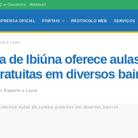
C e Ouvidoria
Webmail
MPRENSA OFICIAL
PORTAIS
PROTOCOLO WEB
SERVIÇOS
rte e Lazer
ra de Ibiúna oferece aula
atuitas em diversos bai
m
Esporte e Lazer