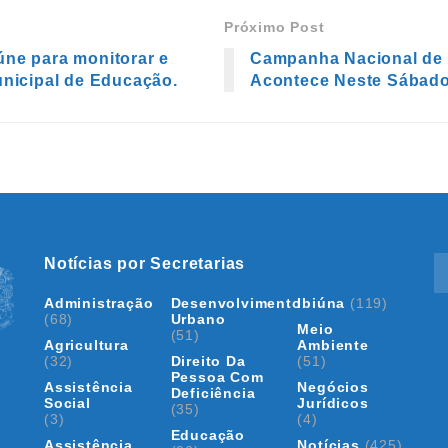
Próximo Post
ne para monitorar e
Campanha Nacional de 
unicipal de Educação.
Acontece Neste Sábad
Notícias por Secretarias
Administração
Desenvolvimento
Ibiúna
(119)
(68)
Urbano
Meio
(51)
Agricultura
Ambiente
(32)
Direito Da
(51)
Pessoa Com
Assistência
Negócios
Deficiência
Social
Jurídicos
(35)
(3)
(4)
Educação
Assistência
Notícias
(425)