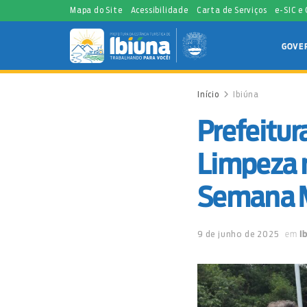
Mapa do Site
Acessibilidade
Carta de Serviços
e-SIC e
GOVE
Início
Ibiúna
Prefeitur
Limpeza 
Semana M
9 de junho de 2025
em
I