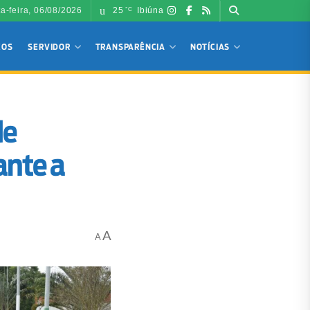
ta-feira, 06/08/2026
25
Ibiúna
°C
ÇOS
SERVIDOR
TRANSPARÊNCIA
NOTÍCIAS
de
ante a
A
A