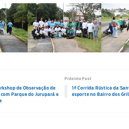
Próximo Post
orkshop de Observação de
1ª Corrida Rústica da San
 com Parque do Jurupará e
esporte no Bairro dos Gri
a