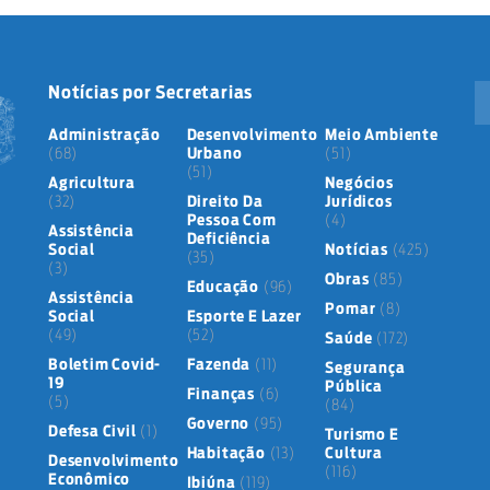
Notícias por Secretarias
Administração
Desenvolvimento
Meio Ambiente
(68)
Urbano
(51)
(51)
Agricultura
Negócios
(32)
Direito Da
Jurídicos
Pessoa Com
(4)
Assistência
Deficiência
Social
Notícias
(425)
(35)
(3)
Obras
(85)
Educação
(96)
Assistência
Pomar
(8)
Social
Esporte E Lazer
(49)
(52)
Saúde
(172)
Boletim Covid-
Fazenda
(11)
Segurança
19
Pública
Finanças
(6)
(5)
(84)
Governo
(95)
Defesa Civil
(1)
Turismo E
Habitação
(13)
Cultura
Desenvolvimento
(116)
Econômico
Ibiúna
(119)