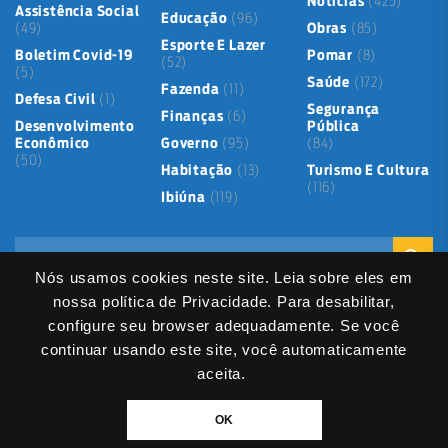
Notícias
(425)
Assistência Social
Educação
(96)
(49)
Obras
(85)
Esporte E Lazer
Boletim Covid-19
Pomar
(8)
(52)
(5)
Saúde
(172)
Fazenda
(11)
Defesa Civil
(1)
Segurança
Finanças
(6)
Desenvolvimento
Pública
Econômico
Governo
(95)
(84)
(50)
Habitação
(13)
Turismo E Cultura
(116)
Ibiúna
(119)
Nós usamos cookies neste site. Leia sobre eles em
nossa política de Privacidade. Para desabilitar,
configure seu browser adequadamente. Se você
continuar usando este site, você automaticamente
Mapa do Site
Política de Privacidade
Termos de Uso
aceita.
LGPD
Dados abertos
Serviços Digitais
Fale Direto
DIVITEC
© 2025
- Copyright & Copyleft © All material in this platform is the
OK
property of the contributing authors and partners.