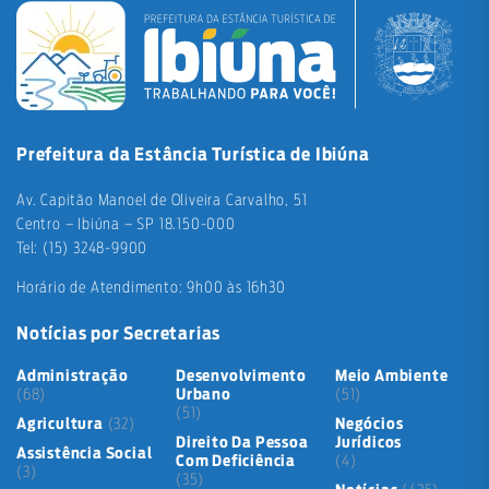
Prefeitura da Estância Turística de Ibiúna
Av. Capitão Manoel de Oliveira Carvalho, 51
Centro – Ibiúna – SP 18.150-000
Tel: (15) 3248-9900
Horário de Atendimento: 9h00 às 16h30
Notícias por Secretarias
Administração
Desenvolvimento
Meio Ambiente
(68)
Urbano
(51)
(51)
Agricultura
(32)
Negócios
Direito Da Pessoa
Jurídicos
Assistência Social
Com Deficiência
(4)
(3)
(35)