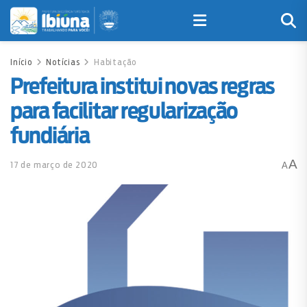
Início
Notícias
Habitação
Prefeitura institui novas regras
para facilitar regularização
fundiária
A
17 de março de 2020
A