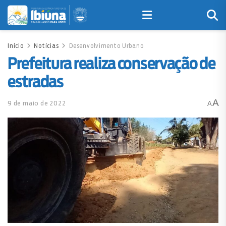
Início
Notícias
Desenvolvimento Urbano
Prefeitura realiza conservação de
estradas
A
9 de maio de 2022
A