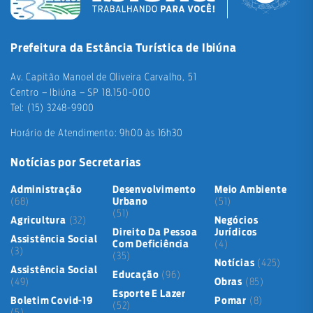
Prefeitura da Estância Turística de Ibiúna
Av. Capitão Manoel de Oliveira Carvalho, 51
Centro – Ibiúna – SP 18.150-000
Tel: (15) 3248-9900
Horário de Atendimento: 9h00 às 16h30
Notícias por Secretarias
Administração
Desenvolvimento
Meio Ambiente
(68)
Urbano
(51)
(51)
Agricultura
(32)
Negócios
Direito Da Pessoa
Jurídicos
Assistência Social
Com Deficiência
(4)
(3)
(35)
Notícias
(425)
Assistência Social
Educação
(96)
(49)
Obras
(85)
Esporte E Lazer
Boletim Covid-19
Pomar
(8)
(52)
(5)