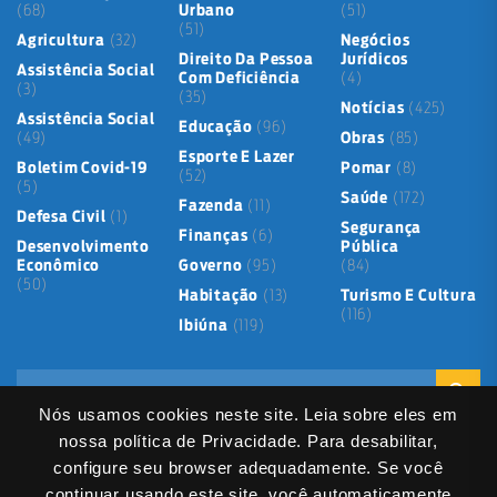
(68)
Urbano
(51)
(51)
Agricultura
(32)
Negócios
Direito Da Pessoa
Jurídicos
Assistência Social
Com Deficiência
(4)
(3)
(35)
Notícias
(425)
Assistência Social
Educação
(96)
(49)
Obras
(85)
Esporte E Lazer
Boletim Covid-19
Pomar
(8)
(52)
(5)
Saúde
(172)
Fazenda
(11)
Defesa Civil
(1)
Segurança
Finanças
(6)
Desenvolvimento
Pública
Econômico
Governo
(95)
(84)
(50)
Habitação
(13)
Turismo E Cultura
(116)
Ibiúna
(119)
Nós usamos cookies neste site. Leia sobre eles em
nossa política de Privacidade. Para desabilitar,
configure seu browser adequadamente. Se você
continuar usando este site, você automaticamente