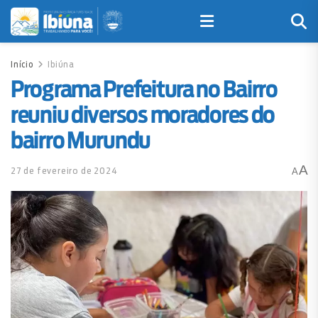
Início
Ibiúna
Programa Prefeitura no Bairro
reuniu diversos moradores do
bairro Murundu
A
27 de fevereiro de 2024
A