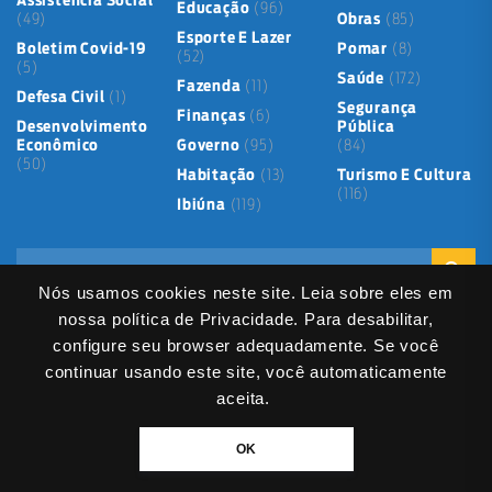
Assistência Social
Educação
(96)
(49)
Obras
(85)
Esporte E Lazer
Boletim Covid-19
Pomar
(8)
(52)
(5)
Saúde
(172)
Fazenda
(11)
Defesa Civil
(1)
Segurança
Finanças
(6)
Desenvolvimento
Pública
Econômico
Governo
(95)
(84)
(50)
Habitação
(13)
Turismo E Cultura
(116)
Ibiúna
(119)
Nós usamos cookies neste site. Leia sobre eles em
nossa política de Privacidade. Para desabilitar,
configure seu browser adequadamente. Se você
continuar usando este site, você automaticamente
Mapa do Site
Política de Privacidade
Termos de Uso
aceita.
LGPD
Dados abertos
Serviços Digitais
Fale Direto
DIVITEC
© 2025
- Copyright & Copyleft © All material in this platform is the
OK
property of the contributing authors and partners.