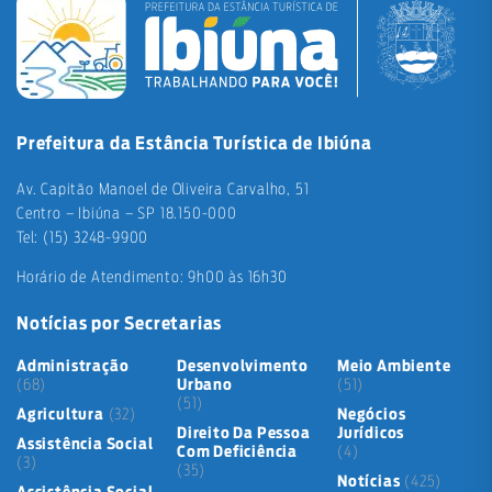
Prefeitura da Estância Turística de Ibiúna
Av. Capitão Manoel de Oliveira Carvalho, 51
Centro – Ibiúna – SP 18.150-000
Tel: (15) 3248-9900
Horário de Atendimento: 9h00 às 16h30
Notícias por Secretarias
Administração
Desenvolvimento
Meio Ambiente
(68)
Urbano
(51)
(51)
Agricultura
(32)
Negócios
Direito Da Pessoa
Jurídicos
Assistência Social
Com Deficiência
(4)
(3)
(35)
Notícias
(425)