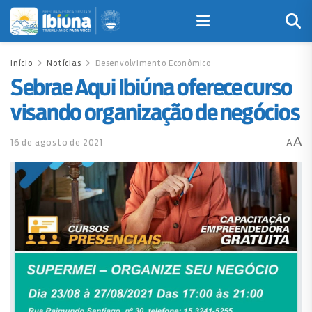
Início
Notícias
Desenvolvimento Econômico
Sebrae Aqui Ibiúna oferece curso
visando organização de negócios
A
16 de agosto de 2021
A