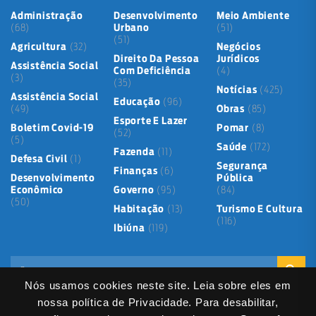
Administração
Desenvolvimento
Meio Ambiente
(68)
Urbano
(51)
(51)
Agricultura
(32)
Negócios
Direito Da Pessoa
Jurídicos
Assistência Social
Com Deficiência
(4)
(3)
(35)
Notícias
(425)
Assistência Social
Educação
(96)
(49)
Obras
(85)
Esporte E Lazer
Boletim Covid-19
Pomar
(8)
(52)
(5)
Saúde
(172)
Fazenda
(11)
Defesa Civil
(1)
Segurança
Finanças
(6)
Desenvolvimento
Pública
Econômico
Governo
(95)
(84)
(50)
Habitação
(13)
Turismo E Cultura
(116)
Ibiúna
(119)
Nós usamos cookies neste site. Leia sobre eles em
nossa política de Privacidade. Para desabilitar,