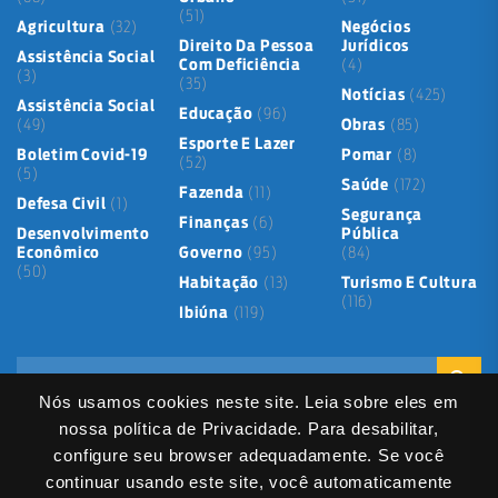
(51)
Agricultura
(32)
Negócios
Direito Da Pessoa
Jurídicos
Assistência Social
Com Deficiência
(4)
(3)
(35)
Notícias
(425)
Assistência Social
Educação
(96)
(49)
Obras
(85)
Esporte E Lazer
Boletim Covid-19
Pomar
(8)
(52)
(5)
Saúde
(172)
Fazenda
(11)
Defesa Civil
(1)
Segurança
Finanças
(6)
Desenvolvimento
Pública
Econômico
Governo
(95)
(84)
(50)
Habitação
(13)
Turismo E Cultura
(116)
Ibiúna
(119)
Nós usamos cookies neste site. Leia sobre eles em
nossa política de Privacidade. Para desabilitar,
configure seu browser adequadamente. Se você
continuar usando este site, você automaticamente
Mapa do Site
Política de Privacidade
Termos de Uso