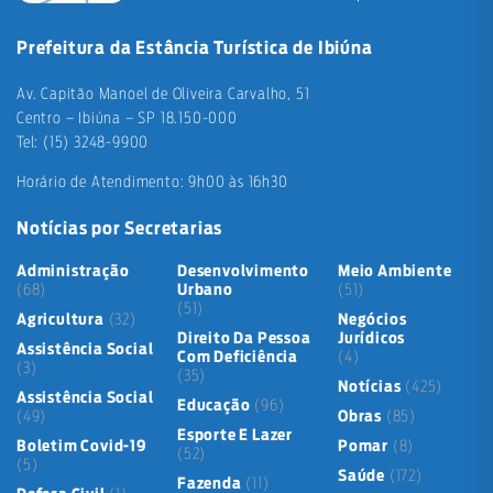
Prefeitura da Estância Turística de Ibiúna
Av. Capitão Manoel de Oliveira Carvalho, 51
Centro – Ibiúna – SP 18.150-000
Tel: (15) 3248-9900
Horário de Atendimento: 9h00 às 16h30
Notícias por Secretarias
Administração
Desenvolvimento
Meio Ambiente
(68)
Urbano
(51)
(51)
Agricultura
(32)
Negócios
Direito Da Pessoa
Jurídicos
Assistência Social
Com Deficiência
(4)
(3)
(35)
Notícias
(425)
Assistência Social
Educação
(96)
(49)
Obras
(85)
Esporte E Lazer
Boletim Covid-19
Pomar
(8)
(52)
(5)
Saúde
(172)
Fazenda
(11)