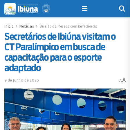
Início
Notícias
Direito da Pessoa com Deficiência
Secretários de Ibiúna visitam o
CT Paralímpico em busca de
capacitação para o esporte
adaptado
A
9 de junho de 2025
A