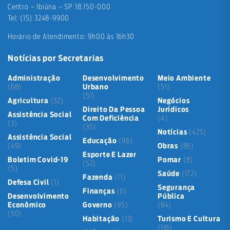
Centro – Ibiúna – SP 18.150-000
Tel: (15) 3248-9900
Horário de Atendimento: 9h00 às 16h30
Notícias por Secretarias
Administração
Desenvolvimento
Meio Ambiente
(68)
Urbano
(51)
(51)
Agricultura
(32)
Negócios
Direito Da Pessoa
Jurídicos
Assistência Social
Com Deficiência
(4)
(3)
(35)
Notícias
(425)
Assistência Social
Educação
(96)
(49)
Obras
(85)
Esporte E Lazer
Boletim Covid-19
Pomar
(8)
(52)
(5)
Saúde
(172)
Fazenda
(11)
Defesa Civil
(1)
Segurança
Finanças
(6)
Desenvolvimento
Pública
Econômico
Governo
(95)
(84)
(50)
Habitação
(13)
Turismo E Cultura
(116)