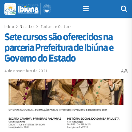
Início
Notícias
Turismo e Cultura
Sete cursos são oferecidos na
parceria Prefeitura de Ibiúna e
Governo do Estado
A
4 de novembro de 2021
A