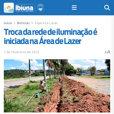
Início
Notícias
Esporte e Lazer
Troca da rede de iluminação é
iniciada na Área de Lazer
A
2 de fevereiro de 2021
A