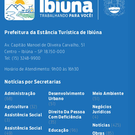
Prefeitura da Estância Turística de Ibiúna
Av. Capitão Manoel de Oliveira Carvalho, 51
Centro – Ibiúna – SP 18.150-000
Tel: (15) 3248-9900
Horário de Atendimento: 9h00 às 16h30
Notícias por Secretarias
Administração
Desenvolvimento
Meio Ambiente
(68)
Urbano
(51)
(51)
Agricultura
(32)
Negócios
Direito Da Pessoa
Jurídicos
Assistência Social
Com Deficiência
(4)
(3)
(35)
Notícias
(425)
Assistência Social
Educação
(96)
(49)
Obras
(85)