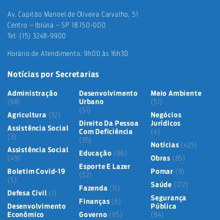
Av. Capitão Manoel de Oliveira Carvalho, 51
Centro – Ibiúna – SP 18.150-000
Tel: (15) 3248-9900
Horário de Atendimento: 9h00 às 16h30
Notícias por Secretarias
Administração
Desenvolvimento
Meio Ambiente
(68)
Urbano
(51)
(51)
Agricultura
(32)
Negócios
Direito Da Pessoa
Jurídicos
Assistência Social
Com Deficiência
(4)
(3)
(35)
Notícias
(425)
Assistência Social
Educação
(96)
(49)
Obras
(85)
Esporte E Lazer
Boletim Covid-19
Pomar
(8)
(52)
(5)
Saúde
(172)
Fazenda
(11)
Defesa Civil
(1)
Segurança
Finanças
(6)
Desenvolvimento
Pública
Econômico
Governo
(95)
(84)