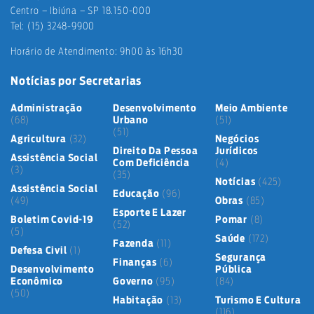
Centro – Ibiúna – SP 18.150-000
Tel: (15) 3248-9900
Horário de Atendimento: 9h00 às 16h30
Notícias por Secretarias
Administração
Desenvolvimento
Meio Ambiente
(68)
Urbano
(51)
(51)
Agricultura
(32)
Negócios
Direito Da Pessoa
Jurídicos
Assistência Social
Com Deficiência
(4)
(3)
(35)
Notícias
(425)
Assistência Social
Educação
(96)
(49)
Obras
(85)
Esporte E Lazer
Boletim Covid-19
Pomar
(8)
(52)
(5)
Saúde
(172)
Fazenda
(11)
Defesa Civil
(1)
Segurança
Finanças
(6)
Desenvolvimento
Pública
Econômico
Governo
(95)
(84)
(50)
Habitação
(13)
Turismo E Cultura
(116)