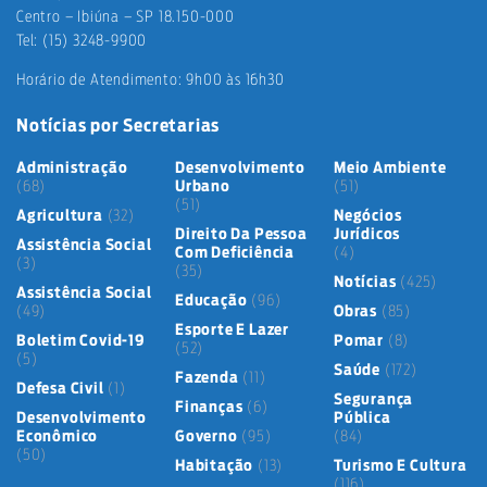
Centro – Ibiúna – SP 18.150-000
Tel: (15) 3248-9900
Horário de Atendimento: 9h00 às 16h30
Notícias por Secretarias
Administração
Desenvolvimento
Meio Ambiente
(68)
Urbano
(51)
(51)
Agricultura
(32)
Negócios
Direito Da Pessoa
Jurídicos
Assistência Social
Com Deficiência
(4)
(3)
(35)
Notícias
(425)
Assistência Social
Educação
(96)
(49)
Obras
(85)
Esporte E Lazer
Boletim Covid-19
Pomar
(8)
(52)
(5)
Saúde
(172)
Fazenda
(11)
Defesa Civil
(1)
Segurança
Finanças
(6)
Desenvolvimento
Pública
Econômico
Governo
(95)
(84)
(50)
Habitação
(13)
Turismo E Cultura
(116)