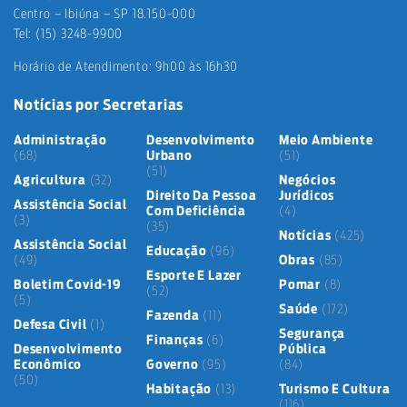
Centro – Ibiúna – SP 18.150-000
Tel: (15) 3248-9900
Horário de Atendimento: 9h00 às 16h30
Notícias por Secretarias
Administração
Desenvolvimento
Meio Ambiente
(68)
Urbano
(51)
(51)
Agricultura
(32)
Negócios
Direito Da Pessoa
Jurídicos
Assistência Social
Com Deficiência
(4)
(3)
(35)
Notícias
(425)
Assistência Social
Educação
(96)
(49)
Obras
(85)
Esporte E Lazer
Boletim Covid-19
Pomar
(8)
(52)
(5)
Saúde
(172)
Fazenda
(11)
Defesa Civil
(1)
Segurança
Finanças
(6)
Desenvolvimento
Pública
Econômico
Governo
(95)
(84)
(50)
Habitação
(13)
Turismo E Cultura
(116)