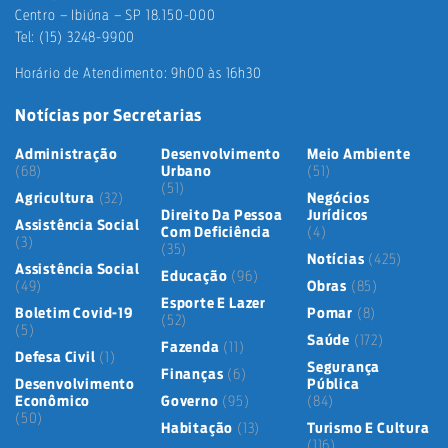
Centro – Ibiúna – SP 18.150-000
Tel: (15) 3248-9900
Horário de Atendimento: 9h00 às 16h30
Notícias por Secretarias
Administração
Desenvolvimento
Meio Ambiente
(68)
Urbano
(51)
(51)
Agricultura
(32)
Negócios
Direito Da Pessoa
Jurídicos
Assistência Social
Com Deficiência
(4)
(3)
(35)
Notícias
(425)
Assistência Social
Educação
(96)
(49)
Obras
(85)
Esporte E Lazer
Boletim Covid-19
Pomar
(8)
(52)
(5)
Saúde
(172)
Fazenda
(11)
Defesa Civil
(1)
Segurança
Finanças
(6)
Desenvolvimento
Pública
Econômico
Governo
(95)
(84)
(50)
Habitação
(13)
Turismo E Cultura
(116)