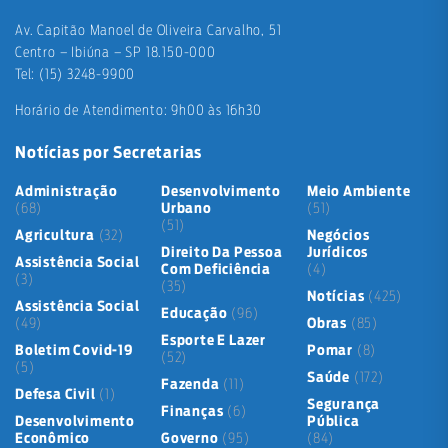
Av. Capitão Manoel de Oliveira Carvalho, 51
Centro – Ibiúna – SP 18.150-000
Tel: (15) 3248-9900
Horário de Atendimento: 9h00 às 16h30
Notícias por Secretarias
Administração
Desenvolvimento
Meio Ambiente
(68)
Urbano
(51)
(51)
Agricultura
(32)
Negócios
Direito Da Pessoa
Jurídicos
Assistência Social
Com Deficiência
(4)
(3)
(35)
Notícias
(425)
Assistência Social
Educação
(96)
(49)
Obras
(85)
Esporte E Lazer
Boletim Covid-19
Pomar
(8)
(52)
(5)
Saúde
(172)
Fazenda
(11)
Defesa Civil
(1)
Segurança
Finanças
(6)
Desenvolvimento
Pública
Econômico
Governo
(95)
(84)