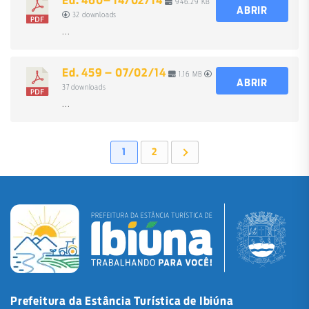
Ed. 460– 14/02/14
946.29 KB
ABRIR
32 downloads
...
Ed. 459 – 07/02/14
1.16 MB
ABRIR
37 downloads
...
1
2
Prefeitura da Estância Turística de Ibiúna