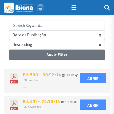
Apply Filter
Ed. 500 – 30/12/14
1.97 MB
ABRIR
391 downloads
...
Ed. 491 – 24/10/14
2.13 MB
ABRIR
387 downloads
...