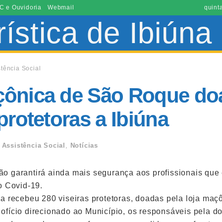
C e Ouvidoria
Webmail
quint
stência Social
çônica de São Roque do
 protetoras a Ibiúna
Assistência Social
,
Notícias
 garantirá ainda mais segurança aos profissionais que 
o Covid-19.
a recebeu 280 viseiras protetoras, doadas pela loja maç
fício direcionado ao Município, os responsáveis pela do