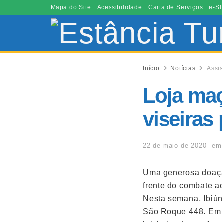
Mapa do Site
Acessibilidade
Carta de Serviços
e-SI
Início
Notícias
Assi
Loja ma
viseiras
22 de maio de 2020
em
Uma generosa doação
frente do combate a
Nesta semana, Ibiún
São Roque 448. Em o