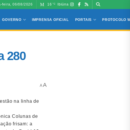
a-feira, 06/08/2026
16
Ibiúna
°C
GOVERNO
IMPRENSA OFICIAL
PORTAIS
PROTOCOLO 
a 280
A
A
estão na linha de
ônica Colunas de
ação frisam: a