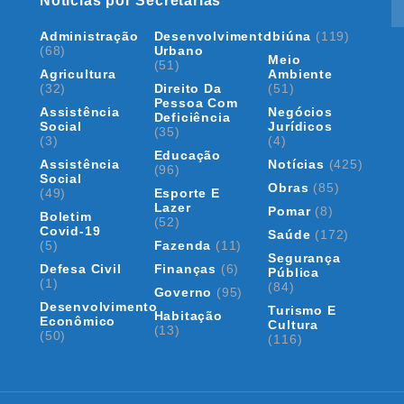
Notícias por Secretarias
Administração
Desenvolvimento
Ibiúna
(119)
(68)
Urbano
Meio
(51)
Agricultura
Ambiente
(32)
Direito Da
(51)
Pessoa Com
Assistência
Negócios
Deficiência
Social
Jurídicos
(35)
(3)
(4)
Educação
Assistência
Notícias
(425)
(96)
Social
Obras
(85)
(49)
Esporte E
Lazer
Pomar
(8)
Boletim
(52)
Covid-19
Saúde
(172)
(5)
Fazenda
(11)
Segurança
Defesa Civil
Finanças
(6)
Pública
(1)
(84)
Governo
(95)
Desenvolvimento
Turismo E
Habitação
Econômico
Cultura
(13)
(50)
(116)