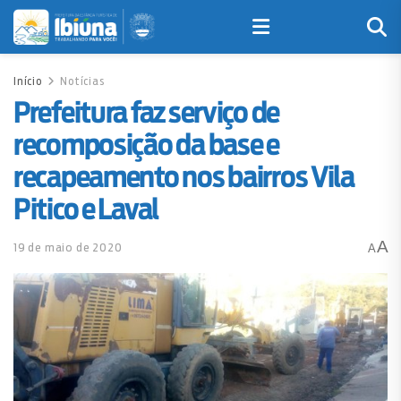
Início
Notícias
Prefeitura faz serviço de
recomposição da base e
recapeamento nos bairros Vila
Pitico e Laval
A
19 de maio de 2020
A