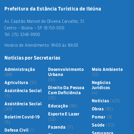
Prefeitura da Estância Turística de Ibiúna
Av. Capitão Manoel de Oliveira Carvalho, 51
Centro – Ibiúna – SP 18.150-000
Tel: (15) 3248-9900
Horário de Atendimento: 9h00 às 16h30
Notícias por Secretarias
Administração
Desenvolvimento
Meio Ambiente
(68)
Urbano
(51)
(51)
Agricultura
(32)
Negócios
Direito Da Pessoa
Jurídicos
Assistência Social
Com Deficiência
(4)
(3)
(35)
Notícias
(425)
Assistência Social
Educação
(96)
(49)
Obras
(85)
Esporte E Lazer
Boletim Covid-19
Pomar
(8)
(52)
(5)
Saúde
(172)
Fazenda
(11)
Defesa Civil
(1)
Segurança