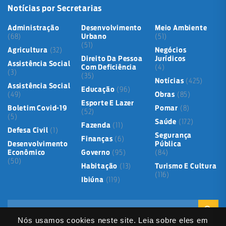
Notícias por Secretarias
Administração
Desenvolvimento
Meio Ambiente
(68)
Urbano
(51)
(51)
Agricultura
(32)
Negócios
Direito Da Pessoa
Jurídicos
Assistência Social
Com Deficiência
(4)
(3)
(35)
Notícias
(425)
Assistência Social
Educação
(96)
(49)
Obras
(85)
Esporte E Lazer
Boletim Covid-19
Pomar
(8)
(52)
(5)
Saúde
(172)
Fazenda
(11)
Defesa Civil
(1)
Segurança
Finanças
(6)
Desenvolvimento
Pública
Econômico
Governo
(95)
(84)
(50)
Habitação
(13)
Turismo E Cultura
(116)
Ibiúna
(119)
Nós usamos cookies neste site. Leia sobre eles em