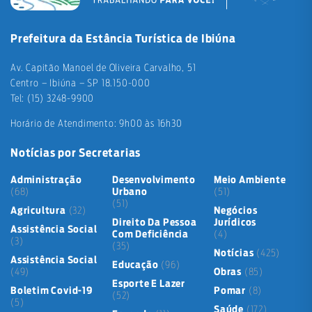
Prefeitura da Estância Turística de Ibiúna
Av. Capitão Manoel de Oliveira Carvalho, 51
Centro – Ibiúna – SP 18.150-000
Tel: (15) 3248-9900
Horário de Atendimento: 9h00 às 16h30
Notícias por Secretarias
Administração
Desenvolvimento
Meio Ambiente
(68)
Urbano
(51)
(51)
Agricultura
(32)
Negócios
Direito Da Pessoa
Jurídicos
Assistência Social
Com Deficiência
(4)
(3)
(35)
Notícias
(425)
Assistência Social
Educação
(96)
(49)
Obras
(85)
Esporte E Lazer
Boletim Covid-19
Pomar
(8)
(52)
(5)
Saúde
(172)