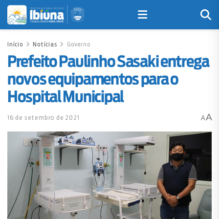
Início
Notícias
Governo
Prefeito Paulinho Sasaki entrega
novos equipamentos para o
Hospital Municipal
A
16 de setembro de 2021
A