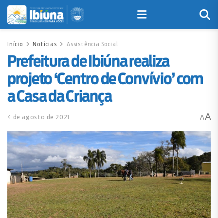
Início
Notícias
Assistência Social
Prefeitura de Ibiúna realiza
projeto ‘Centro de Convívio’ com
a Casa da Criança
A
4 de agosto de 2021
A