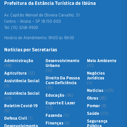
Prefeitura da Estância Turística de Ibiúna
Av. Capitão Manoel de Oliveira Carvalho, 51
Centro – Ibiúna – SP 18.150-000
Tel: (15) 3248-9900
Horário de Atendimento: 9h00 às 16h30
Notícias por Secretarias
Administração
Desenvolvimento
Meio Ambiente
(68)
Urbano
(51)
(51)
Agricultura
(32)
Negócios
Direito Da Pessoa
Jurídicos
Assistência Social
Com Deficiência
(4)
(3)
(35)
Notícias
(425)
Assistência Social
Educação
(96)
(49)
Obras
(85)
Esporte E Lazer
Boletim Covid-19
Pomar
(8)
(52)
(5)
Saúde
(172)
Fazenda
(11)
Defesa Civil
(1)
Segurança
Finanças
(6)
Desenvolvimento
Pública