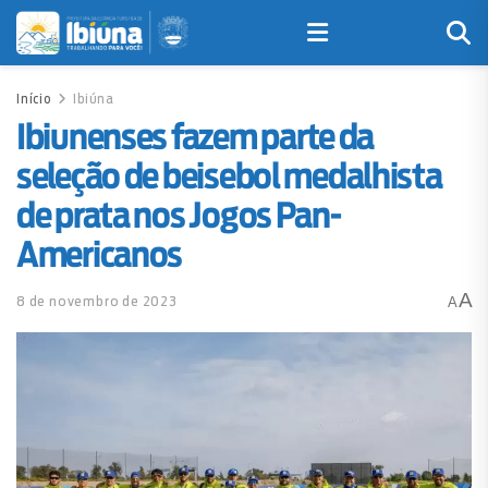
Início
Ibiúna
Ibiunenses fazem parte da
seleção de beisebol medalhista
de prata nos Jogos Pan-
Americanos
A
8 de novembro de 2023
A