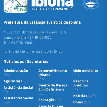
Prefeitura da Estância Turística de Ibiúna
Av. Capitão Manoel de Oliveira Carvalho, 51
Centro – Ibiúna – SP 18.150-000
Tel: (15) 3248-9900
Horário de Atendimento: 9h00 às 16h30
Notícias por Secretarias
Administração
Desenvolvimento
Meio Ambiente
(68)
Urbano
(51)
(51)
Agricultura
(32)
Negócios
Direito Da Pessoa
Jurídicos
Assistência Social
Com Deficiência
(4)
(3)
(35)
Notícias
(425)
Assistência Social
Educação
(96)
(49)
Obras
(85)
Esporte E Lazer