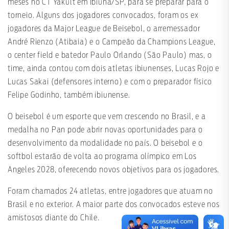
meses no CT Yakult em Ibiuna/SP, para se preparar para o
torneio. Alguns dos jogadores convocados, foram os ex
jogadores da Major League de Beisebol, o arremessador
André Rienzo (Atibaia) e o Campeão da Champions League,
o center field e batedor Paulo Orlando (São Paulo) mas, o
time, ainda contou com dois atletas ibiunenses, Lucas Rojo e
Lucas Sakai (defensores interno) e com o preparador físico
Felipe Godinho, também ibiunense.
O beisebol é um esporte que vem crescendo no Brasil, e a
medalha no Pan pode abrir novas oportunidades para o
desenvolvimento da modalidade no país. O beisebol e o
softbol estarão de volta ao programa olímpico em Los
Angeles 2028, oferecendo novos objetivos para os jogadores.
Foram chamados 24 atletas, entre jogadores que atuam no
Brasil e no exterior. A maior parte dos convocados esteve nos
amistosos diante do Chile.